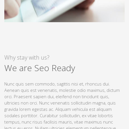
Why stay with us?
We have Topnotch Support
We are Pixel Perfect
Nunc quis sem commodo, sagittis nisi et, rhoncus dui.
Aenean quis est venenatis, molestie odio maximus, dictum
We are Multilingual
orci. Praesent sapien dui, eleifend non tincidunt quis,
ultricies non orci. Nunc venenatis sollicitudin magna, quis
We are Seo Ready
gravida lorem egestas ac. Aliquam vehicula est aliquam
sodales porttitor. Curabitur sollicitudin, ex vitae lobortis
tempus, nunc risus facilisis mauris, vitae maximus nunc
lectus eu eros. Nullam ultricies elementum pellentesque.